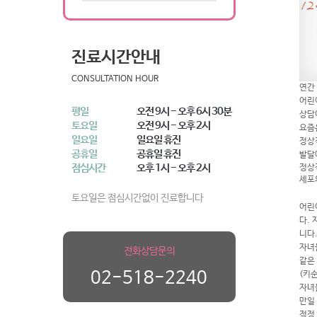
진료시간안내
CONSULTATION HOUR
연간
어린
평일
오전 9시 - 오후 6시 30분
상담
토요일
오전 9시 - 오후 2시
요즘
일요일
일요일 휴진
정상
공휴일
공휴일 휴진
발달
점심시간
오후 1시 - 오후 2시
정상
세포
토요일은 점심시간없이 진료합니다
어린
다.
니다
자녀
전화상담문의
같은
02-518-2240
(키
자녀
만일
적정