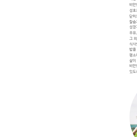
비만
성호
닫히
칼슘
성장
우유,
그 
식사할
밥을
평소
살이
비만
있도