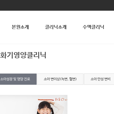
본원소개
클리닉소개
수액클리닉
소화기영양클리닉
소아성장 및 영양 진료
소아 변이상(녹변, 혈변)
소아 만성 변비