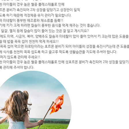
한 아이들의 경우 높은 혈중 콜레스테롤로 인해
르몬 분비가 촉진되어 2차 성장을 앞당기고 성장판이 일찍
도록 하기 때문에 적정체중 유지 관리가 필요합니다.
과 미네랄이 풍부한 해조류와 채소류를 듬뿍!!
기에 키가 크게 하려면
칼슘이 풍부한 음식
을 먹게 해주는 것이 좋습니다.
 달걀, 멸치 등에 칼슘이 많이 들어 있는 것은 잘 알고 계시지요?
외에도 미역, 시금치, 북어, 양배추도 칼슘과 미네랄이 많이 들어 있어서 키 크는데 많은 도움을
 때 밥을 꼭꼭 씹어 천천히 먹게 하세요!!
 꼭꼭 씹어 먹으면 파로틴이라는 호르몬 분비가 되어 아이들의 성장을 촉진시키는데 큰 도움을
에 식사를 천천히 꼭꼭 씹도록 하고 골고루 먹도록 생활습관을 지도해 주셔야 합니다.
 찌지 않도록 관리해 주세요!!
한 아이들의 경우 높은 혈중 콜레스테롤로 인해 성호르몬 분비가 촉진되어 2차 성징을 앞당기
록 관리
해 주셔야 합니다.