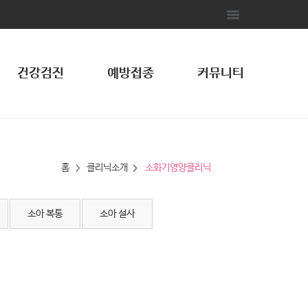
건강검진
예방접종
커뮤니티
홈
클리닉소개
소화기영양클리닉
소아 복통
소아 설사