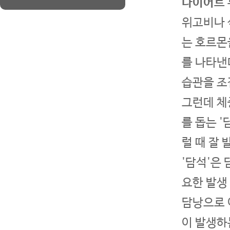
다이어트 
위고비나 삭
는 호르몬
를 나타낸
습관을 조
그런데 체
를 돕는 
럴 때 잘 
'담석'은
요한 발생
담낭으로 
이 발생하