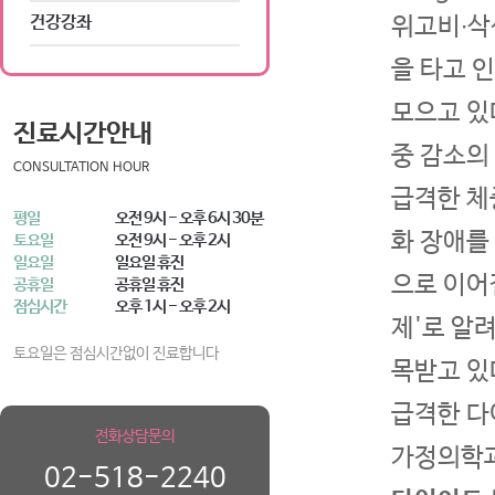
위고비∙삭
건강강좌
을 타고 
모으고 있
진료시간안내
중 감소의
CONSULTATION HOUR
급격한 체
평일
오전 9시 - 오후 6시 30분
화 장애를
토요일
오전 9시 - 오후 2시
일요일
일요일 휴진
으로 이어
공휴일
공휴일 휴진
점심시간
오후 1시 - 오후 2시
제'로 알
토요일은 점심시간없이 진료합니다
목받고 있
급격한 다이
전화상담문의
가정의학과
02-518-2240