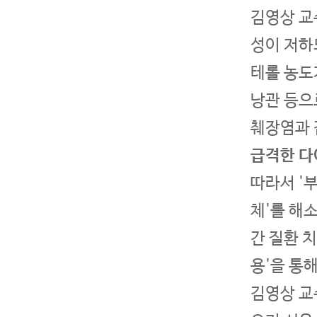
김영상 교
성이 저하
테롤 농도
낭관 등으
췌장염과 
급격한 다
따라서 '
체'를 해소
간 질환 
용'을 통
김영상 교