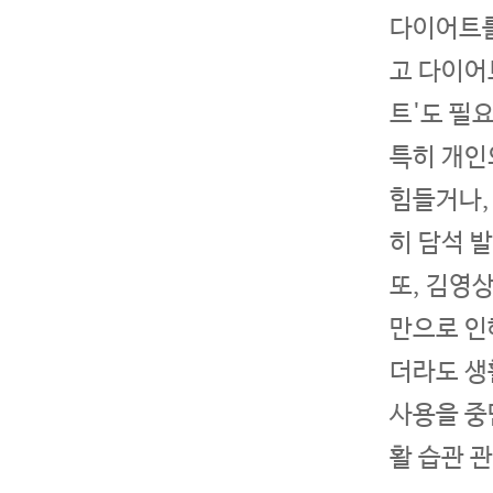
다이어트를
고 다이어
트'도 필
특히 개인
힘들거나,
히 담석 
또, 김영
만으로 인
더라도 생
사용을 중
활 습관 