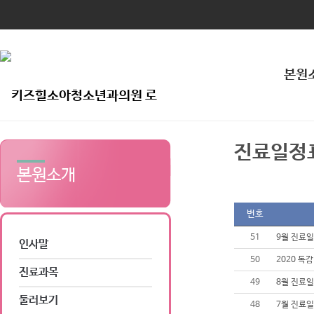
본원
진료일정
본원소개
번호
51
9월 진료
인사말
50
2020 독
진료과목
49
8월 진료
둘러보기
48
7월 진료