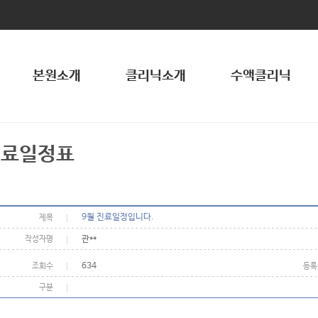
본원소개
클리닉소개
수액클리닉
진료일정표
9월 진료일정입니다.
제목
관**
작성자명
634
조회수
등록
구분
.