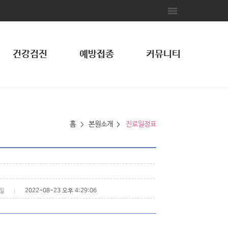
건강검진
예방접종
커뮤니티
홈
본원소개
진료일정표
2022-08-23 오후 4:29:06
일