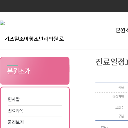
본원
진료일정
본원소개
제목
작성자명
인사말
조회수
진료과목
구분
둘러보기