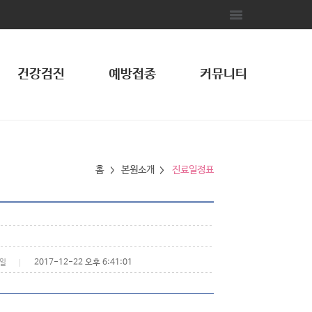
건강검진
예방접종
커뮤니티
홈
본원소개
진료일정표
2017-12-22 오후 6:41:01
일