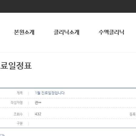
본원소개
클리닉소개
수액클리닉
진료일정표
1월 진료일정입니다
제목
관**
작성자명
432
조회수
등록
구분