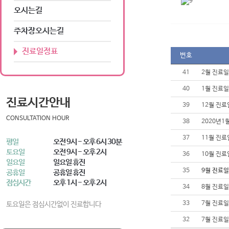
오시는길
주차장오시는길
진료일정표
번호
41
2월 진료
40
1월 진료
진료시간안내
39
12월 진
CONSULTATION HOUR
38
2020년1
37
11월 진
평일
오전 9시 - 오후 6시 30분
토요일
오전 9시 - 오후 2시
36
10월 진
일요일
일요일 휴진
35
9월 진료
공휴일
공휴일 휴진
점심시간
오후 1시 - 오후 2시
34
8월 진료
33
7월 진료일
토요일은 점심시간없이 진료합니다
32
7월 진료