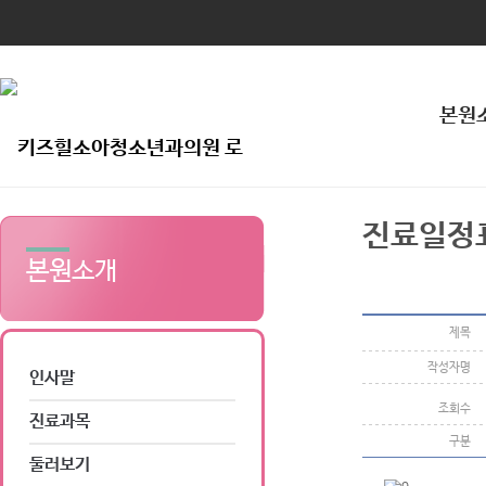
본원
진료일정
본원소개
제목
작성자명
인사말
조회수
진료과목
구분
둘러보기